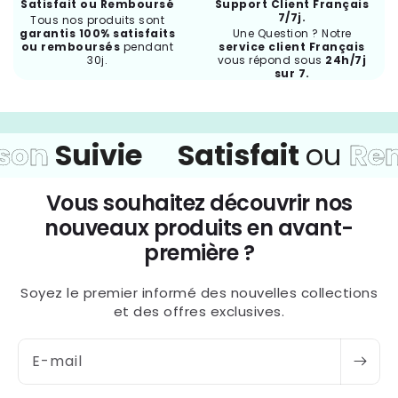
Satisfait ou Remboursé
Support Client Français
7/7j.
Tous nos produits sont
garantis 100% satisfaits
Une Question ? Notre
ou remboursés
pendant
service client Français
30j.
vous répond sous
24h/7j
sur 7.
ivie
Satisfait
ou
Rembour
Vous souhaitez découvrir nos
nouveaux produits en avant-
première ?
Soyez le premier informé des nouvelles collections
et des offres exclusives.
E-mail