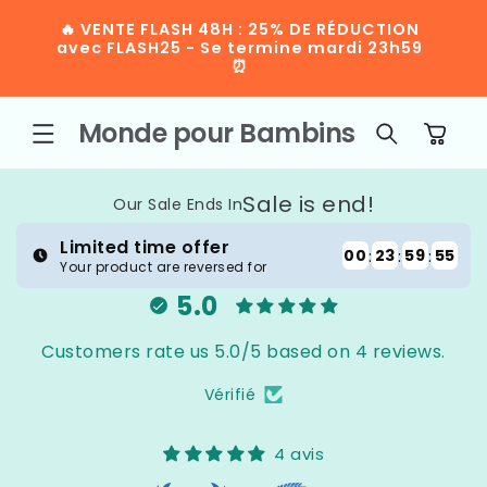
ET
"🎉
PASSER
UCTION
🎁 Livraison gratuite mondiale + Code
LAN
AU
 23h59
BIENVENUE15 pour -15%
code N
CONTENU
Monde pour Bambins
Panier
Sale is end!
Our Sale Ends In
Limited time offer
00
:
23
:
59
:
52
Your product are reversed for
5.0
Customers rate us 5.0/5 based on 4 reviews.
Vérifié
4 avis