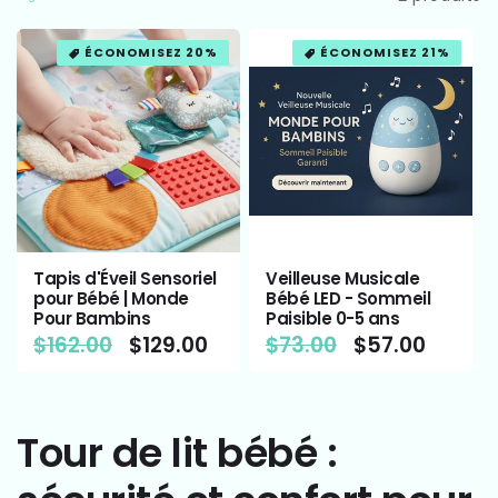
l
l
ÉCONOMISEZ 20%
ÉCONOMISEZ 21%
e
c
t
Tapis d'Éveil Sensoriel
Veilleuse Musicale
i
pour Bébé | Monde
Bébé LED - Sommeil
Pour Bambins
Paisible 0-5 ans
Prix
$162.00
Prix
$129.00
Prix
$73.00
Prix
$57.00
o
habituel
promotionnel
habituel
promotionnel
n
Tour de lit bébé :
: