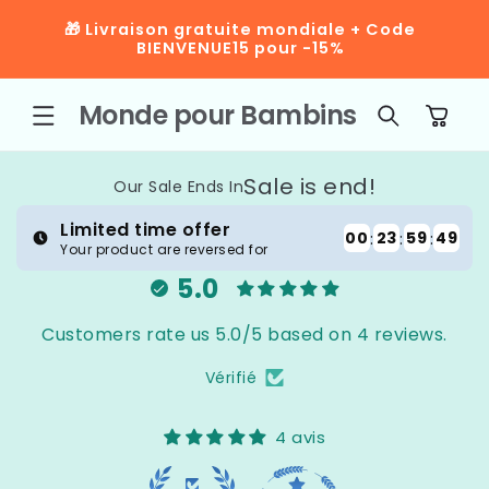
ET
"🎉 LIVRAISON GRATUITE 🎉 OFFRE DE
PASSER
LANCEMENT : +20% sur tout avec le code
AU
NOUVEAU20 | Livraison gratuite 🚚
CONTENU
Monde pour Bambins
Panier
Sale is end!
Our Sale Ends In
Limited time offer
00
:
23
:
59
:
48
Your product are reversed for
5.0
Customers rate us 5.0/5 based on 4 reviews.
Vérifié
4 avis